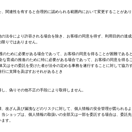
を、関連性を有すると合理的に認められる範囲内において変更することがあり
他の法令により許容される場合を除き、お客様の同意を得ず、利用目的の達成
の限りではありません。
保護のために必要がある場合であって、お客様の同意を得ることが困難である
健全な育成の推進のために特に必要がある場合であって、お客様の同意を得る
団体又はその委託を受けた者が法令の定める事務を遂行することに対して協力
遂行に支障を及ぼすおそれがあるとき
得し、偽りその他不正の手段により取得しません。
壊、改ざん及び漏洩などのリスクに対して、個人情報の安全管理が図られるよ
、当ショップは、個人情報の取扱いの全部又は一部を委託する場合は、委託先
います。