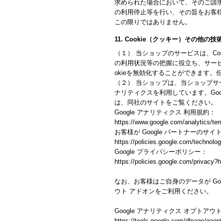
求められた場合において、そのご請
の利用停止等を行い、その旨をお客
この限りではありません。
11. Cookie（クッキー）その他の
（１） 当ショップのサービスは、C
の利用状況等の把握に役立ち、サービ
okieを無効化することができます
（２） 当ショップは、当ショップサービ
ナリティクスを利用しています。Goo
は、同社のサイトをご覧ください。
Google アナリティクス 利用規約：
https://www.google.com/analytics/ter
お客様が Google パートナーのサイ
https://policies.google.com/technolog
Google プライバシーポリシー：
https://policies.google.com/privacy?h
なお、お客様はご自身のデータが Goo
ウト アドオンをご利用ください。
Google アナリティクス オプトアウ
https://tools.google.com/dlpage/gaop