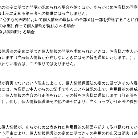
他の法令に基づき開示が認められる場合を除くほか、あらかじめお客様の同意
は上記に定める第三者への提供には該当しません。
成に必要な範囲内において個人情報の取扱いの全部又は一部を委託することに
業の承継に伴って個人情報が提供される場合
き共同利用する場合
報保護法の定めに基づき個人情報の開示を求められたときは、お客様ご本人か
行います（当該個人情報が存在しないときにはその旨を通知いたします。）。
負わない場合は、この限りではありません。
報が真実でないという理由によって、個人情報保護法の定めに基づきその内容
合には、お客様ご本人からのご請求であることを確認の上で、利用目的の達成
き、個人情報の内容の訂正等を行い、その旨をお客様に通知します（訂正等を
。）。但し、個人情報保護法その他の法令により、当ショップが訂正等の義務
の個人情報が、あらかじめ公表された利用目的の範囲を超えて取り扱われてい
いう理由により、個人情報保護法の定めに基づきその利用の停止又は消去（以