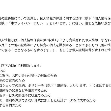
護の重要性について認識し、個人情報の保護に関する法律（以下「個人情報保
（以下「本プライバシーポリシー」といいます。）に従い、適切な取扱い及び
個人情報とは、個人情報保護法第2条第1項により定義された個人情報、すな
年月日その他の記述等により特定の個人を識別することができるもの（他の情
ができることとなるものを含みます。）、もしくは個人識別符号が含まれる情
、以下の目的で利用致します。
ため
るご案内、お問い合わせ等への対応のため
等のご案内のため
る当ショップの規約、ポリシー等（以下「規約等」といいます。）に違反する
る規約等の変更などを通知するため
、新サービスの開発等に役立てるため
して、個別を識別できない形式に加工した統計データを作成するため
する目的のため