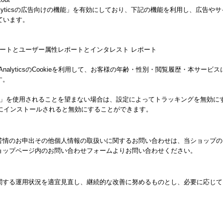
alyticsの広告向けの機能」を有効にしており、下記の機能を利用し、広告やサイト改善の
しています。
ー属性レポートとユーザー属性レポートとインタレスト レポート
 AnalyticsのCookieを利用して、お客様の年齢・性別・閲覧履歴・本サ
す。
向けの機能」を使用されることを望まない場合は、設定によってトラッキングを無効にすること
ザにインストールされると無効にすることができます。
苦情のお申出その他個人情報の取扱いに関するお問い合わせは、当ショップの
ョップページ内のお問い合わせフォームよりお問い合わせください。
関する運用状況を適宜見直し、継続的な改善に努めるものとし、必要に応じて