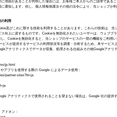
求に理由があることが判明した場合には、お客様ご本人からのご請求であるこ
様に通知します。但し、個人情報保護法その他の法令により、当ショップが利
技術の利用
ookie及びこれに類する技術を利用することがあります。これらの技術は、
ス向上に資するものです。Cookieを無効化されたいユーザーは、ウェブブ
。但し、Cookieを無効化すると、当ショップのサービスの一部の機能をご利用
スが提供するサービスの利用状況等を調査・分析するため、本サービス上に Goog
gleアナリティクスでデータが収集、処理される仕組みその他Googleアナ
ms/jp.html
トやアプリを使用する際の Google によるデータ使用：
ies/partner-sites?hl=ja
l=ja
gle アナリティクスで使用されることを望まない場合は、Google 社の提供する
ト アドオン：
tout